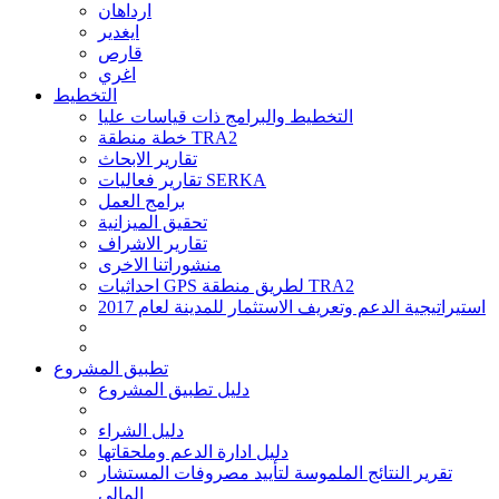
ارداهان
ايغدير
قارص
اغري
التخطيط
التخطيط والبرامج ذات قياسات عليا
خطة منطقة TRA2
تقارير الابحاث
تقارير فعاليات SERKA
برامج العمل
تحقيق الميزانية
تقارير الاشراف
منشوراتنا الاخرى
احداثيات GPS لطريق منطقة TRA2
استيراتيجية الدعم وتعريف الاستثمار للمدينة لعام 2017
تطبيق المشروع
دليل تطبيق المشروع
دليل الشراء
دليل ادارة الدعم وملحقاتها
تقرير النتائج الملموسة لتأييد مصروفات المستشار
المالي