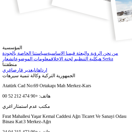
المؤسسية
من نحن
الرؤية والبعثة
قيمنا الاساسية
سياستنا الخاصة بالجودة
شعار Serka
هيكلية التنظيم
لجنة الاخلاق
معلومات الموضوعات
منطقتنا
ارداهان
ايغدير
قارص
اغري
الجمهورية التركية وكالة تنمية سيرهات
Atatürk Cad No:69 Ortakapı Mah Merkez-Kars
هاتف: +90 474 212 52 00
مكتب عدم استمثار اغري
Fırat Mahallesi Yaşar Kemal Caddesi Ağrı Ticaret Ve Sanayi Odası
Binası Kat:3 Merkez-Ağrı
هاتف: +90 472 215 04 24