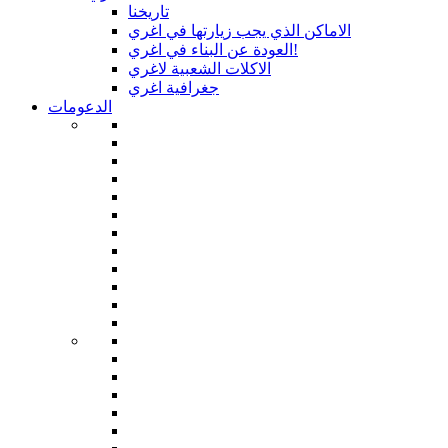
تاريخنا
الاماكن الذي يجب زيارتها في اغري
العودة عن البناء في اغري!
الاكلات الشعبية لاغري
جغرافية اغري
الدعومات