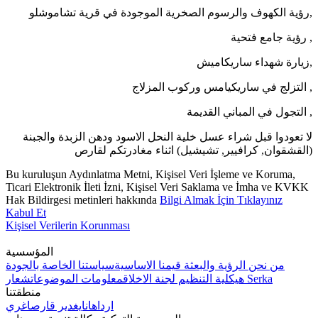
رؤية الكهوف والرسوم الصخرية الموجودة في قرية تشاموشلو,
رؤية جامع فتحية ,
زيارة شهداء ساريكاميش,
التزلج في ساريكيامس وركوب المزلاج ,
التجول في المباني القديمة ,
لا تعودوا قبل شراء عسل خلية النحل الاسود ودهن الزبدة والجبنة
(القشقوان, كرافيير, تشيشيل) اثناء مغادرتكم لقارص
Bu kuruluşun Aydınlatma Metni, Kişisel Veri İşleme ve Koruma,
Ticari Elektronik İleti İzni, Kişisel Veri Saklama ve İmha ve KVKK
Hak Bildirgesi metinleri hakkında
Bilgi Almak İçin Tıklayınız
Kabul Et
Kişisel Verilerin Korunması
المؤسسية
من نحن
الرؤية والبعثة
قيمنا الاساسية
سياستنا الخاصة بالجودة
شعار Serka
هيكلية التنظيم
لجنة الاخلاق
معلومات الموضوعات
منطقتنا
ارداهان
ايغدير
قارص
اغري