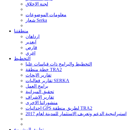
لجنة الاخلاق
معلومات الموضوعات
شعار Serka
منطقتنا
ارداهان
ايغدير
قارص
اغري
التخطيط
التخطيط والبرامج ذات قياسات عليا
خطة منطقة TRA2
تقارير الابحاث
تقارير فعاليات SERKA
برامج العمل
تحقيق الميزانية
تقارير الاشراف
منشوراتنا الاخرى
احداثيات GPS لطريق منطقة TRA2
استيراتيجية الدعم وتعريف الاستثمار للمدينة لعام 2017
تطبيق المشروع