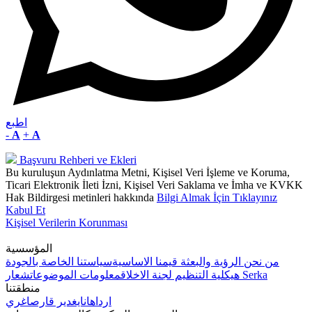
اطبع
-
A
+
A
Başvuru Rehberi ve Ekleri
Bu kuruluşun Aydınlatma Metni, Kişisel Veri İşleme ve Koruma,
Ticari Elektronik İleti İzni, Kişisel Veri Saklama ve İmha ve KVKK
Hak Bildirgesi metinleri hakkında
Bilgi Almak İçin Tıklayınız
Kabul Et
Kişisel Verilerin Korunması
المؤسسية
من نحن
الرؤية والبعثة
قيمنا الاساسية
سياستنا الخاصة بالجودة
شعار Serka
هيكلية التنظيم
لجنة الاخلاق
معلومات الموضوعات
منطقتنا
ارداهان
ايغدير
قارص
اغري