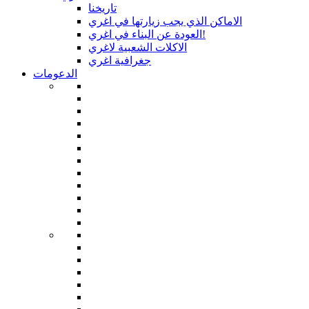
تاريخنا
الاماكن الذي يجب زيارتها في اغري
العودة عن البناء في اغري!
الاكلات الشعبية لاغري
جغرافية اغري
الدعومات