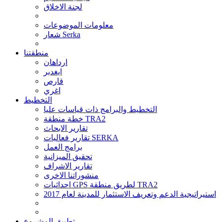
لجنة الاخلاق
معلومات الموضوعات
شعار Serka
منطقتنا
ارداهان
ايغدير
قارص
اغري
التخطيط
التخطيط والبرامج ذات قياسات عليا
خطة منطقة TRA2
تقارير الابحاث
تقارير فعاليات SERKA
برامج العمل
تحقيق الميزانية
تقارير الاشراف
منشوراتنا الاخرى
احداثيات GPS لطريق منطقة TRA2
استيراتيجية الدعم وتعريف الاستثمار للمدينة لعام 2017
تطبيق المشروع