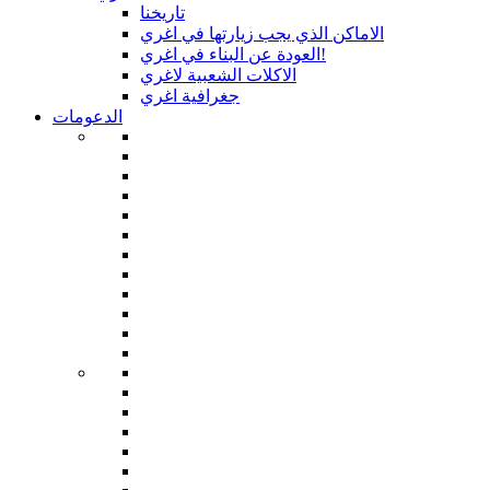
تاريخنا
الاماكن الذي يجب زيارتها في اغري
العودة عن البناء في اغري!
الاكلات الشعبية لاغري
جغرافية اغري
الدعومات