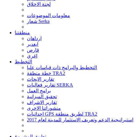
لجنة الاخلاق
معلومات الموضوعات
شعار Serka
منطقتنا
ارداهان
ايغدير
قارص
اغري
التخطيط
التخطيط والبرامج ذات قياسات عليا
خطة منطقة TRA2
تقارير الابحاث
تقارير فعاليات SERKA
برامج العمل
تحقيق الميزانية
تقارير الاشراف
منشوراتنا الاخرى
احداثيات GPS لطريق منطقة TRA2
استيراتيجية الدعم وتعريف الاستثمار للمدينة لعام 2017
تطبيق المشروع