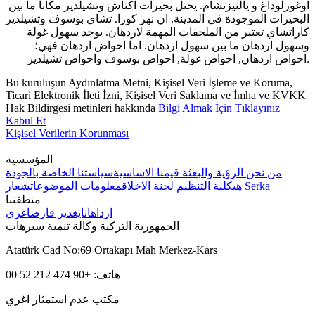
اوغورلوداغ و يالنيزتشام. يحتل بحيرات اكتاش وتشيلدير مكانا ما بين
البحيرات الموجودة في المدينة. ان نهر كورا. تشاي بوسوف وتشيلدير
كاراتشاي تعتبر من الملحقات المهمة لاردهان. يوجد سهول غولة
وسهول اردهان ما بين سهول اردهان. اما احواض اردهان فهي؛
احواض اردهان, احواض غولة, احواض بوسوف واحواض تشيلدير.
Bu kuruluşun Aydınlatma Metni, Kişisel Veri İşleme ve Koruma,
Ticari Elektronik İleti İzni, Kişisel Veri Saklama ve İmha ve KVKK
Hak Bildirgesi metinleri hakkında
Bilgi Almak İçin Tıklayınız
Kabul Et
Kişisel Verilerin Korunması
المؤسسية
من نحن
الرؤية والبعثة
قيمنا الاساسية
سياستنا الخاصة بالجودة
شعار Serka
هيكلية التنظيم
لجنة الاخلاق
معلومات الموضوعات
منطقتنا
ارداهان
ايغدير
قارص
اغري
الجمهورية التركية وكالة تنمية سيرهات
Atatürk Cad No:69 Ortakapı Mah Merkez-Kars
هاتف: +90 474 212 52 00
مكتب عدم استمثار اغري