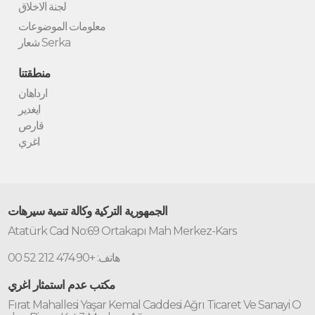
لجنة الاخلاق
معلومات الموضوعات
شعار Serka
منطقتنا
ارداهان
ايغدير
قارص
اغري
الجمهورية التركية وكالة تنمية سيرهات
Atatürk Cad No:69 Ortakapı Mah Merkez-Kars
هاتف: +90 474 212 52 00
مكتب عدم استمثار اغري
Fırat Mahallesi Yaşar Kemal Caddesi Ağrı Ticaret Ve Sanayi O