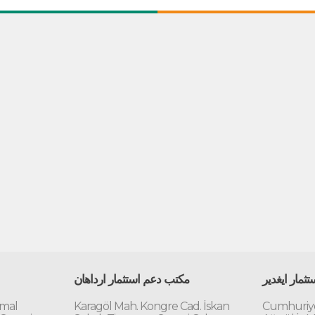
ثمار ايغدير
مكتب دعم استثمار ارداهان
emal
Karagöl Mah. Kongre Cad. İskan
Cumhuriye