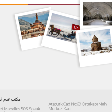
مكتب عدم است
Atatürk Cad No:69 Ortakapı Mah
Merkez-Kars
t Mahallesi 503. Sokak