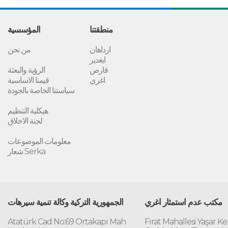
منطقتنا
المؤسسية
ارداهان
من نحن
ايغدير
قارص
الرؤية والبعثة
اغري
قيمنا الاساسية
سياستنا الخاصة بالجودة
هيكلية التنظيم
لجنة الاخلاق
معلومات الموضوعات
شعار Serka
مكتب عدم استمثار اغري
الجمهورية التركية وكالة تنمية سيرهات
Atatürk Cad No:69 Ortakapı Mah
Fırat Mahallesi Yaşar K