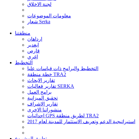
لجنة الاخلاق
معلومات الموضوعات
شعار Serka
منطقتنا
ارداهان
ايغدير
قارص
اغري
التخطيط
التخطيط والبرامج ذات قياسات عليا
خطة منطقة TRA2
تقارير الابحاث
تقارير فعاليات SERKA
برامج العمل
تحقيق الميزانية
تقارير الاشراف
منشوراتنا الاخرى
احداثيات GPS لطريق منطقة TRA2
استيراتيجية الدعم وتعريف الاستثمار للمدينة لعام 2017
تطبيق المشروع