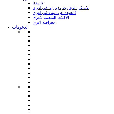
تاريخنا
الاماكن الذي يجب زيارتها في اغري
العودة عن البناء في اغري!
الاكلات الشعبية لاغري
جغرافية اغري
الدعومات