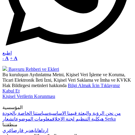
اطبع
-
A
+
A
Başvuru Rehberi ve Ekleri
Bu kuruluşun Aydınlatma Metni, Kişisel Veri İşleme ve Koruma,
Ticari Elektronik İleti İzni, Kişisel Veri Saklama ve İmha ve KVKK
Hak Bildirgesi metinleri hakkında
Bilgi Almak İçin Tıklayınız
Kabul Et
Kişisel Verilerin Korunması
المؤسسية
من نحن
الرؤية والبعثة
قيمنا الاساسية
سياستنا الخاصة بالجودة
شعار Serka
هيكلية التنظيم
لجنة الاخلاق
معلومات الموضوعات
منطقتنا
ارداهان
ايغدير
قارص
اغري