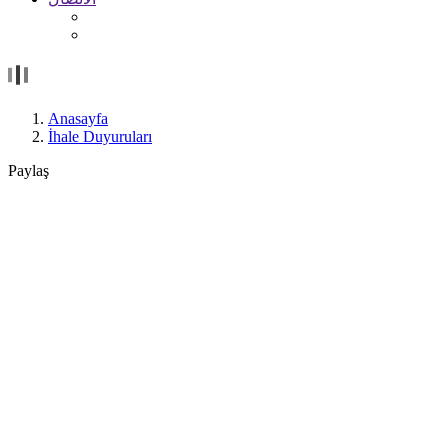
Anasayfa
İhale Duyuruları
Paylaş