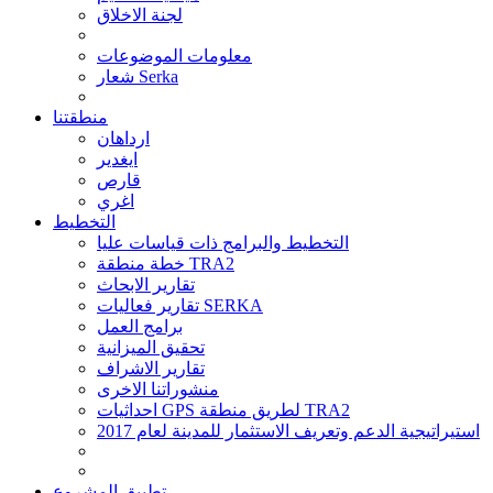
لجنة الاخلاق
معلومات الموضوعات
شعار Serka
منطقتنا
ارداهان
ايغدير
قارص
اغري
التخطيط
التخطيط والبرامج ذات قياسات عليا
خطة منطقة TRA2
تقارير الابحاث
تقارير فعاليات SERKA
برامج العمل
تحقيق الميزانية
تقارير الاشراف
منشوراتنا الاخرى
احداثيات GPS لطريق منطقة TRA2
استيراتيجية الدعم وتعريف الاستثمار للمدينة لعام 2017
تطبيق المشروع