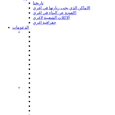
تاريخنا
الاماكن الذي يجب زيارتها في اغري
العودة عن البناء في اغري!
الاكلات الشعبية لاغري
جغرافية اغري
الدعومات