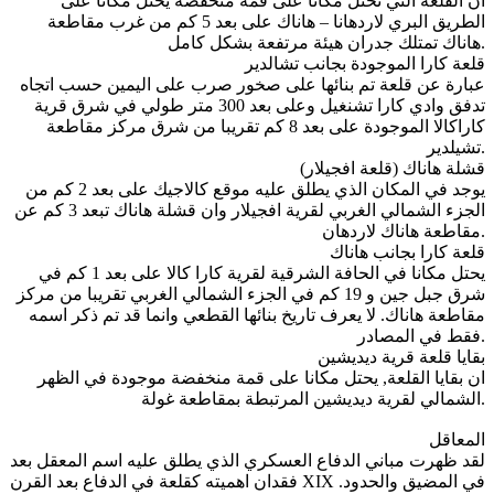
ان القلعة التي تحتل مكانا على قمة منخفضة يحتل مكانا على
الطريق البري لاردهانا – هاناك على بعد 5 كم من غرب مقاطعة
هاناك تمتلك جدران هيئة مرتفعة بشكل كامل.
قلعة كارا الموجودة بجانب تشالدير
عبارة عن قلعة تم بنائها على صخور صرب على اليمين حسب اتجاه
تدفق وادي كارا تشنغيل وعلى بعد 300 متر طولي في شرق قرية
كاراكالا الموجودة على بعد 8 كم تقريبا من شرق مركز مقاطعة
تشيلدير.
قشلة هاناك (قلعة افجيلار)
يوجد في المكان الذي يطلق عليه موقع كالاجيك على بعد 2 كم من
الجزء الشمالي الغربي لقرية افجيلار وان قشلة هاناك تبعد 3 كم عن
مقاطعة هاناك لاردهان.
قلعة كارا بجانب هاناك
يحتل مكانا في الحافة الشرقية لقرية كارا كالا على بعد 1 كم في
شرق جبل جين و 19 كم في الجزء الشمالي الغربي تقريبا من مركز
مقاطعة هاناك. لا يعرف تاريخ بنائها القطعي وانما قد تم ذكر اسمه
فقط في المصادر.
بقايا قلعة قرية ديديشين
ان بقايا القلعة, يحتل مكانا على قمة منخفضة موجودة في الظهر
الشمالي لقرية ديديشين المرتبطة بمقاطعة غولة.
المعاقل
لقد ظهرت مباني الدفاع العسكري الذي يطلق عليه اسم المعقل بعد
فقدان اهميته كقلعة في الدفاع بعد القرن XIX في المضيق والحدود.