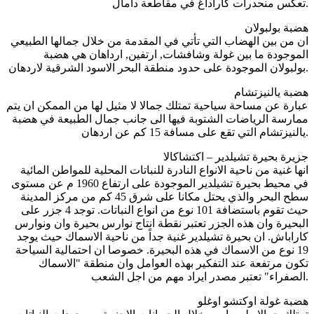
تعكس منحدرات كاراداغ في مقاطعة دامال.
هضبة بولبولان
ان من بين الهضاب التي تأتي في المقدمة من خلال جمالها الطبيعي
الموجودة ما بين غولة وشافشات, ارتفين, ارداهان هي هضبة
بولبولان الموجودة على حدود منطقة البحر الاسود الشرقية لاردهان.
هضبة يالنيزتشام
عبارة عن مساحة سياحية تمتلك جمالا لا مثيل لها من الممكن ان يتم
ممارسة الرياضات الشتوبة فيها الى جانب جمال الطبيعة في هضبة
يالنيزتشام التي تقع على مسافة 15 كم عن اردهان.
جزيرة بحيرة تشيلدير – اكتشاكالا
انها غنية من ناحية الانواع النادرة للنباتات المحلية للمواطن المائية
في محيط بحيرة تشيلدير الموجودة على ارتفاع 1960 م عن مستوى
سطح البحر والذي يحتل مكانا على شرق 45 كم من مركز المدينة
حيث تقوم باستضافة 101 نوع من انواع النباتات. توجد 4 جزر على
البحيرة وان هذه الجزر تعتبر نقطة انتاج نوارس بحيرة وان ونوارس
كاراباش. ان بحيرة تشيلدير غنية جداً من ناحية الاسماك حيث يوجد
19 نوع من الاسماك في هذه البحيرة. خصوصا ان احتمالية السياحة
تكون مرتفعة عند التفكير بهذه العوامل وان منطقة "الاسماك
الصفراء" تعتبر مصدر ايراد مهم من اجل الشعب.
هضبة غولة اوكتشو اوغلو