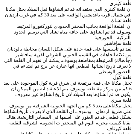
قلعة كينزي
ان قلعة كينزي الذي يعتقد انه قد تم انشاؤها قبل الميلاد يحتل مكانا
في شمال قرية باغديشين الواقعة على بعد 30 كم في غرب اردهان.
قلعة تشاك
ان القلعة الواقعة بجانب المخفر الحدودي لتوركغوزو المرتبط
بوسوف قد تم انشاؤها على حافة مياه تشاه التي ترسم الحدود
التركية – الجورجية.
قلعة سافاشير
لقد تم تأسيسها على قمة حادة على شكل اللسان محاطة بالوديان
من ثلاثة اتجاهات في القسم الجنوبي الشرقي لقرية سافاشير
(جانجاك) المرتبطة بمقاطعة بوسوف. يمكننا ان نفهم ان القلعة التي
لا نعرف تاريخ انشائها القطعي انها عبارة عن برج تم انشاءه في
العصور الوسطى.
قلعة كول
تحتل مكانا على قمة مرتفعة في شرق قرية كول الموجودة على بعد
6 كم من مركز مقاطعة بوسوف. يتم الاعتقاد انه من الممكن ان
يكون قد تم انشاؤها بعد الميلاد لان تاريخ انشاؤها غير معروف.
قلعة ميري
يحتل مكاناعلى بعد 5 كم من الجهة الجنوبية الشرقية من بوسوف
على طريق اردهان – بوسوف. ان القلعة الذي لا يعرف تاريخ انشاؤها
بشكل قطعي قد تم العثور على اسمها في المصادر التاريخية. هناك
بقايا كنيسة مخربة اليوم في المنحدرات الجنوبية الشرقية للقلعة.
قلعة كيرناف