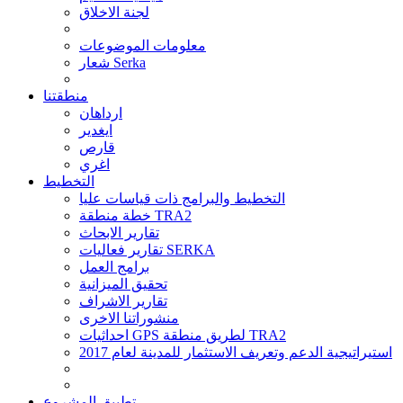
لجنة الاخلاق
معلومات الموضوعات
شعار Serka
منطقتنا
ارداهان
ايغدير
قارص
اغري
التخطيط
التخطيط والبرامج ذات قياسات عليا
خطة منطقة TRA2
تقارير الابحاث
تقارير فعاليات SERKA
برامج العمل
تحقيق الميزانية
تقارير الاشراف
منشوراتنا الاخرى
احداثيات GPS لطريق منطقة TRA2
استيراتيجية الدعم وتعريف الاستثمار للمدينة لعام 2017
تطبيق المشروع