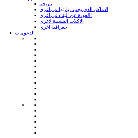
تاريخنا
الاماكن الذي يجب زيارتها في اغري
العودة عن البناء في اغري!
الاكلات الشعبية لاغري
جغرافية اغري
الدعومات