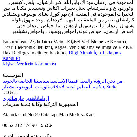
الموجودة في اردهان هو؛ اك بابا, الله اكبر, ارشيان, ايلغار, كيسير,
اوغورلوداغ و يالنيزتشام. يحتل بحيرات اكتاش وتشيلدير مكانا ما بين
البحيرات الموجودة في المدينة. ان نهر كورا. تشاي بوسوف وتشيلدير
كاراتشاي تعتبر من الملحقات المهمة لاردهان. يوجد سهول غولة
وسهول اردهان ما بين سهول اردهان. اما احواض اردهان فهي؛
احواض اردهان, احواض غولة, احواض بوسوف واحواض تشيلدير.
Bu kuruluşun Aydınlatma Metni, Kişisel Veri İşleme ve Koruma,
Ticari Elektronik İleti İzni, Kişisel Veri Saklama ve İmha ve KVKK
Hak Bildirgesi metinleri hakkında
Bilgi Almak İçin Tıklayınız
Kabul Et
Kişisel Verilerin Korunması
المؤسسية
من نحن
الرؤية والبعثة
قيمنا الاساسية
سياستنا الخاصة بالجودة
شعار Serka
هيكلية التنظيم
لجنة الاخلاق
معلومات الموضوعات
منطقتنا
ارداهان
ايغدير
قارص
اغري
الجمهورية التركية وكالة تنمية سيرهات
Atatürk Cad No:69 Ortakapı Mah Merkez-Kars
هاتف: +90 474 212 52 00
مكتب عدم استمثار اغري