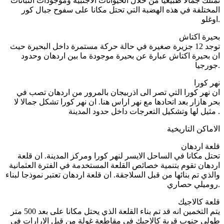
تمتلك جمالا طبيعيا من خلال الحيوانات الاجنبية وموجودات النباتات
المختلفة في هذه الهضبة التي تحتل مكانا على سفوح جبال كور
اوغلو.
بحيرة اكتاش
توجد 12 جزيرة صغيرة في حالة حركة مستمرة داخل البحيرة حيث
ان بحيرة اكتاش عبارة عن بحيرة موجودة ما بين اردهان وحدود
جورجيا.
نهر كورا
ان نهر كورا التي تصر الى اذربيجان بالمرور من اردهان تصب في
بحر هازار بعد اتحادها مع نهر اراس هنا. ان نهر كورا تشكل جمالا لا
مثيل لها وتشكيل التعرجات داخل حدود المدينة .
الاماكن التاريخية
قلعة اردهان
تحتل مكانا في الساحل الايسر لنهر كورا ومركز المدينة. ان قلعة
اردهان تقوم بتنمية خصائص القلعة المستخدمة في الفترة العثمانية
والذي تم بنائها من قبل السلاجقة. ان قلعة اردهان تعتبر نموذجا لبناء
روميلي حصاري.
قلعة كالاجيك
يتم التخمين انه قد تم بناء القلعة الذي يحتل مكانا على بعد 500 متر
طولي جنوب قرية كالاجيك في مقاطعة غولة من قبل الارارات في