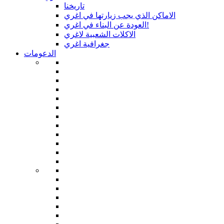
تاريخنا
الاماكن الذي يجب زيارتها في اغري
العودة عن البناء في اغري!
الاكلات الشعبية لاغري
جغرافية اغري
الدعومات