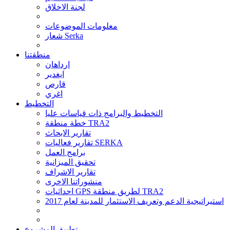
لجنة الاخلاق
معلومات الموضوعات
شعار Serka
منطقتنا
ارداهان
ايغدير
قارص
اغري
التخطيط
التخطيط والبرامج ذات قياسات عليا
خطة منطقة TRA2
تقارير الابحاث
تقارير فعاليات SERKA
برامج العمل
تحقيق الميزانية
تقارير الاشراف
منشوراتنا الاخرى
احداثيات GPS لطريق منطقة TRA2
استيراتيجية الدعم وتعريف الاستثمار للمدينة لعام 2017
تطبيق المشروع