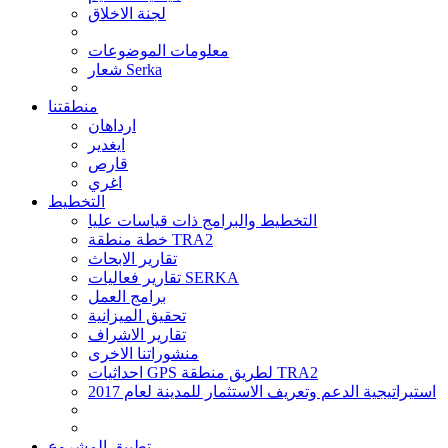
لجنة الاخلاق
معلومات الموضوعات
شعار Serka
منطقتنا
ارداهان
ايغدير
قارص
اغري
التخطيط
التخطيط والبرامج ذات قياسات عليا
خطة منطقة TRA2
تقارير الابحاث
تقارير فعاليات SERKA
برامج العمل
تحقيق الميزانية
تقارير الاشراف
منشوراتنا الاخرى
احداثيات GPS لطريق منطقة TRA2
استيراتيجية الدعم وتعريف الاستثمار للمدينة لعام 2017
تطبيق المشروع