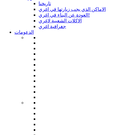
تاريخنا
الاماكن الذي يجب زيارتها في اغري
العودة عن البناء في اغري!
الاكلات الشعبية لاغري
جغرافية اغري
الدعومات