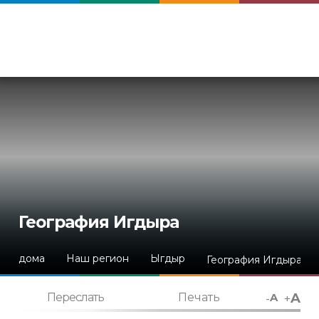
География Игдыра
дома
Наш регион
Ыгдыр
География Игдыра
A
-
+
Переслать
Печать
A