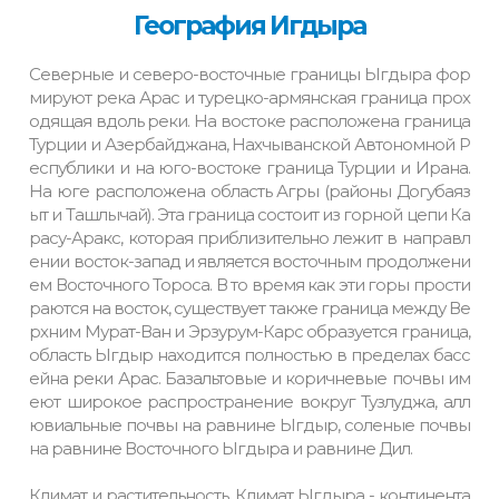
География Игдыра
Северные и северо-восточные границы Ыгдыра фор
мируют река Арас и турецко-армянская граница прох
одящая вдоль реки. На востоке расположена граница
Турции и Азербайджана, Нахчыванской Автономной Р
еспублики и на юго-востоке граница Турции и Ирана.
На юге расположена область Агры (районы Догубаяз
ыт и Ташлычай). Эта граница состоит из горной цепи Ка
расу-Аракс, которая приблизительно лежит в направл
ении восток-запад и является восточным продолжени
ем Восточного Тороса. В то время как эти горы прости
раются на восток, существует также граница между Ве
рхним Мурат-Ван и Эрзурум-Карс образуется граница,
область Ыгдыр находится полностью в пределах басс
ейна реки Арас. Базальтовые и коричневые почвы им
еют широкое распространение вокруг Тузлуджа, алл
ювиальные почвы на равнине Ыгдыр, соленые почвы
на равнине Восточного Ыгдыра и равнине Дил.
Климат и растительность. Климат Ыгдыра - континента