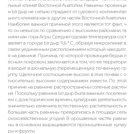
льный климат Восточной Анатолии. Равнины провинци
и Ыгдыр не сильно страдают от сурового континентал
ьного климата как в других частях Восточной Анатолии.
Наиболее важной причиной этого является тот факт, ч
то он невысок по сравнению с высокими районами, та
кими как гора Агры. Среднегодовая температура сост
авляет в городе Ыгдыр 11,6 ° C , образуя микроклимат в
связи уединенным расположением который находитс
я на равнине. Причина, по которой провинция бедна л
есным покровом, заключается в том, что ее территори
я входит в азональную (перемещенную) почвенную гр
уппу. Щелочное соотношение высоко в этих почвах с о
тносительно высоким содержанием извести. По этой
причине на равнине распространены соленые растен
ия. Поскольку равнина Ыгдыр была важным поселени
ем с доисторических времен, культурная деятельность
значительно изменила естественную растительность и
большая часть равнины превратилась в площади сель
скохозяйственных угодий. В орошаемых частях равни
ны в основном выращиваются промышленные культу
ры и фрукты.