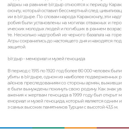
айджы на равнине Ыгдыр относятся к периоду Карак
оюнлу, который оставил бессмертный след цивилизац
ии в Ыгдыре. По словам народа Каракоюнлу, эти надг
робия были установлены на могилах отважных и геро
ических молодых людей и погибших в раннем возрас
те. Несколько надгробий из черного базальта на горе
Агры сохранились до настоящего дня и находятся под
защитой.
Ыгдыр - мемориал и музей геноцида
В период с 1915 по 1920 год более 80 000 человек были
убиты в Ыгдыре, одном из наиболее подверженных р
айонов преследованиям со стороны армян, выживши
е были вынуждены покинуть свою родину. Как знак ув
ажения к жертвам геноцида в 1999 году был открыт м
емориал и музей геноцида, который является одним и
з самых высоких памятников Турции с высотой 43,5 м.