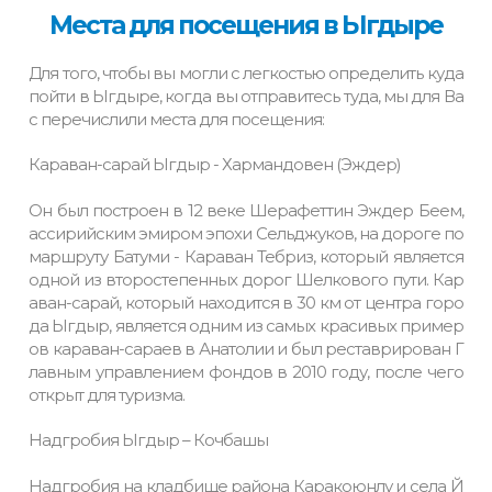
Места для посещения в Ыгдыре
Для того, чтобы вы могли с легкостью определить куда
пойти в Ыгдыре, когда вы отправитесь туда, мы для Ва
с перечислили места для посещения:
Караван-сарай Ыгдыр - Хармандовен (Эждер)
Он был построен в 12 веке Шерафеттин Эждер Беем,
ассирийским эмиром эпохи Сельджуков, на дороге по
маршруту Батуми - Караван Тебриз, который является
одной из второстепенных дорог Шелкового пути. Кар
аван-сарай, который находится в 30 км от центра горо
да Ыгдыр, является одним из самых красивых пример
ов караван-сараев в Анатолии и был реставрирован Г
лавным управлением фондов в 2010 году, после чего
открыт для туризма.
Надгробия Ыгдыр – Кочбашы
Надгробия на кладбище района Каракоюнлу и села Й