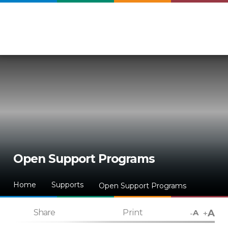
Open Support Programs
Home
Supports
Open Support Programs
A
-
+
Share
Print
A