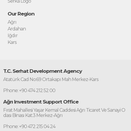
Serka Logo
Our Region
Ağrı
Ardahan
Iğdır
Kars
T.C. Serhat Development Agency
Atatürk Cad No:69 Ortakapı Mah Merkez-Kars
Phone: +90 474 212 52 00
Ağrı Investment Support Office
Fırat Mahallesi Yaşar Kemal Caddesi Ağrı Ticaret Ve Sanayi O
dası Binası Kat:3 Merkez-Ağrı
Phone: +90 472 215 04 24