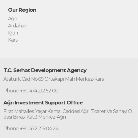
Our Region
Ağrı
Ardahan
Iğdır
Kars
T.C. Serhat Development Agency
Atatürk Cad No:69 Ortakapı Mah Merkez-Kars
Phone: +90 474 212 52 00
Ağrı Investment Support Office
Fırat Mahallesi Yaşar Kemal Caddesi Ağrı Ticaret Ve Sanayi O
dası Binası Kat:3 Merkez-Ağrı
Phone: +90 472 215 04 24