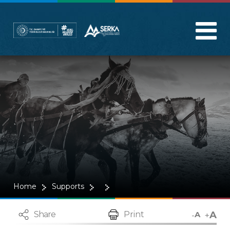
Home
Supports
A
-
+
Share
Print
A