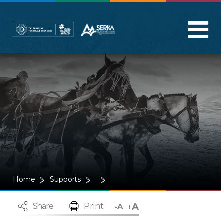
Home
Supports
A
-
+
Share
Print
A