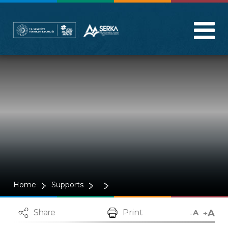
Home
Supports
A
-
+
Share
Print
A