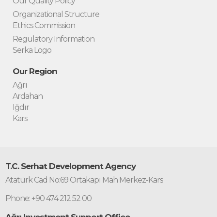
Our Quality Policy
Organizational Structure
Ethics Commission
Regulatory Information
Serka Logo
Our Region
Ağrı
Ardahan
Iğdır
Kars
T.C. Serhat Development Agency
Atatürk Cad No:69 Ortakapı Mah Merkez-Kars
Phone: +90 474 212 52 00