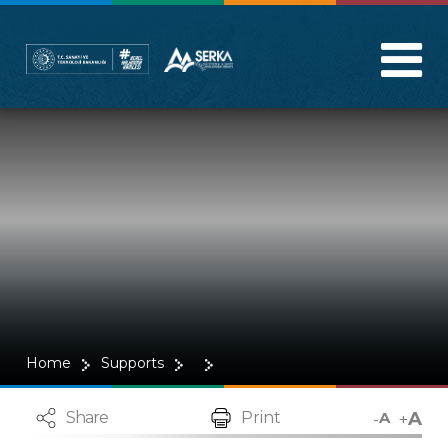
Home
Supports
A
-
+
Share
Print
A