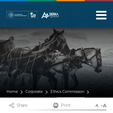
Home
Corporate
Ethics Commission
A
-
+
Share
Print
A