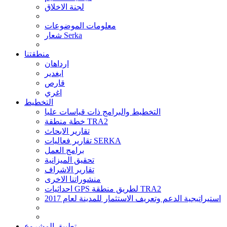
لجنة الاخلاق
معلومات الموضوعات
شعار Serka
منطقتنا
ارداهان
ايغدير
قارص
اغري
التخطيط
التخطيط والبرامج ذات قياسات عليا
خطة منطقة TRA2
تقارير الابحاث
تقارير فعاليات SERKA
برامج العمل
تحقيق الميزانية
تقارير الاشراف
منشوراتنا الاخرى
احداثيات GPS لطريق منطقة TRA2
استيراتيجية الدعم وتعريف الاستثمار للمدينة لعام 2017
تطبيق المشروع