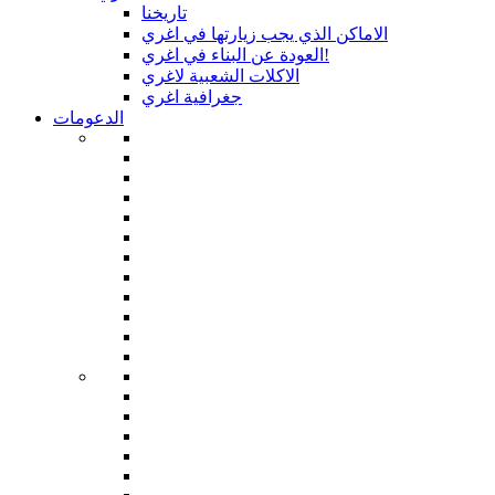
تاريخنا
الاماكن الذي يجب زيارتها في اغري
العودة عن البناء في اغري!
الاكلات الشعبية لاغري
جغرافية اغري
الدعومات