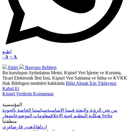
اطبع
-
A
+
A
Ekler
Başvuru Rehberi
Bu kuruluşun Aydınlatma Metni, Kişisel Veri İşleme ve Koruma,
Ticari Elektronik İleti İzni, Kişisel Veri Saklama ve İmha ve KVKK
Hak Bildirgesi metinleri hakkında
Bilgi Almak İçin Tıklayınız
Kabul Et
Kişisel Verilerin Korunması
المؤسسية
من نحن
الرؤية والبعثة
قيمنا الاساسية
سياستنا الخاصة بالجودة
شعار Serka
هيكلية التنظيم
لجنة الاخلاق
معلومات الموضوعات
منطقتنا
ارداهان
ايغدير
قارص
اغري