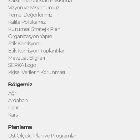
Kalkınma Ajansları Hakkında
Vizyon ve Misyonumuz
Temel Değerlerimiz
Kalite Politikamız
Kurumsal Stratejik Plan
Organizasyon Yapısı
Etik Komisyonu
Etik Komisyon Toplantıları
Mevzuat Bilgileri
SERKA Logo
Kişisel Verilerin Korunması
Bölgemiz
Ağrı
Ardahan
Iğdır
Kars
Planlama
Üst Ölçekli Plan ve Programlar