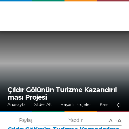
Çıldır Gölünün Turizme Kazandırıl
ması Projesi
Anasayfa
Slider Alt
Başarılı Projeler
Kars
Çıldır
A
-
+
Paylaş
Yazdır
A