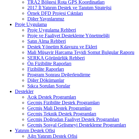
TRA2 Bölgesi Rota GPS Koordinatları
2017 İl Yatırım Destek ve Tanıtım Stratejisi
Örnek DFD Projesi Çıktıları
Diğer Yayınlarımız
Proje Uygulama
Proje Uygulama Rehberi
Proje ve Faaliyet Destekleme Yönetmeliği
Satın Alma Rehberi
Destek Yönetim Kılavuzu ve Ekleri
Mali Müşavir Harcama Teyidi Somut Bulgular Raporu
SERKA Görünürlük Rehberi
Ön Fizibilite Raporları
Fizibilite Raporları
Program Sonrası Değerlendirme
Diğer Dökümanlar
Sıkça Sorulan Sorular
Destekler
Açık Destek Programları
Geçmiş Fizibilite Destek Programları
Geçmiş Mali Destek Programları
Geçmiş Teknik Destek Programları
Geçmiş Doğrudan Faaliyet Destek Programları
Geçmiş Sosyal Gelişmeyi Destekleme Programları
Yatırım Destek Ofisi
Ağrı Yatırım Destek Ofisi