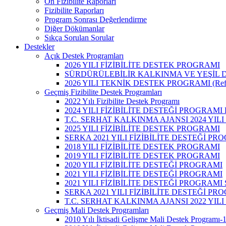
Ön Fizibilite Raporları
Fizibilite Raporları
Program Sonrası Değerlendirme
Diğer Dökümanlar
Sıkça Sorulan Sorular
Destekler
Açık Destek Programları
2026 YILI FİZİBİLİTE DESTEK PROGRAMI
SÜRDÜRÜLEBİLİR KALKINMA VE YEŞİL 
2026 YILI TEKNİK DESTEK PROGRAMI (Refe
Geçmiş Fizibilite Destek Programları
2022 Yılı Fizibilite Destek Programı
2024 YILI FİZİBİLİTE DESTEĞİ PROGRAM
T.C. SERHAT KALKINMA AJANSI 2024 YILI
2025 YILI FİZİBİLİTE DESTEK PROGRAMI
SERKA 2021 YILI FİZİBİLİTE DESTEĞİ P
2018 YILI FİZİBİLİTE DESTEK PROGRAMI
2019 YILI FİZİBİLİTE DESTEK PROGRAMI
2020 YILI FİZİBİLİTE DESTEĞİ PROGRAMI
2021 YILI FİZİBİLİTE DESTEĞİ PROGRAMI
2021 YILI FİZİBİLİTE DESTEĞİ PROGRAM
SERKA 2021 YILI FİZİBİLİTE DESTEĞİ P
T.C. SERHAT KALKINMA AJANSI 2022 YILI
Geçmiş Mali Destek Programları
2010 Yılı İktisadi Gelişme Mali Destek Programı-1 