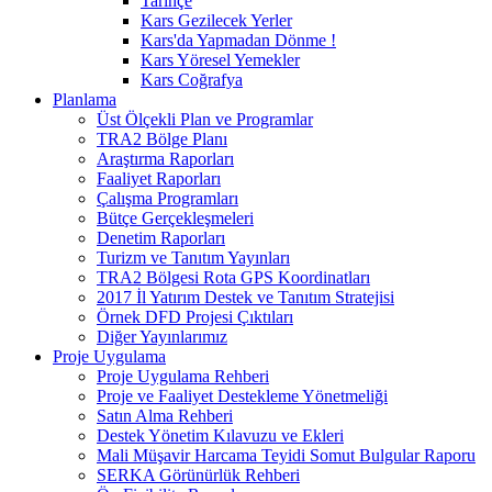
Tarihçe
Kars Gezilecek Yerler
Kars'da Yapmadan Dönme !
Kars Yöresel Yemekler
Kars Coğrafya
Planlama
Üst Ölçekli Plan ve Programlar
TRA2 Bölge Planı
Araştırma Raporları
Faaliyet Raporları
Çalışma Programları
Bütçe Gerçekleşmeleri
Denetim Raporları
Turizm ve Tanıtım Yayınları
TRA2 Bölgesi Rota GPS Koordinatları
2017 İl Yatırım Destek ve Tanıtım Stratejisi
Örnek DFD Projesi Çıktıları
Diğer Yayınlarımız
Proje Uygulama
Proje Uygulama Rehberi
Proje ve Faaliyet Destekleme Yönetmeliği
Satın Alma Rehberi
Destek Yönetim Kılavuzu ve Ekleri
Mali Müşavir Harcama Teyidi Somut Bulgular Raporu
SERKA Görünürlük Rehberi