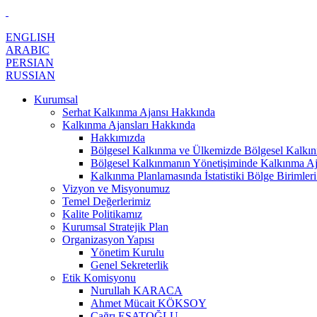
ENGLISH
ARABIC
PERSIAN
RUSSIAN
Kurumsal
Serhat Kalkınma Ajansı Hakkında
Kalkınma Ajansları Hakkında
Hakkımızda
Bölgesel Kalkınma ve Ülkemizde Bölgesel Kalkınm
Bölgesel Kalkınmanın Yönetişiminde Kalkınma Aj
Kalkınma Planlamasında İstatistiki Bölge Birimleri
Vizyon ve Misyonumuz
Temel Değerlerimiz
Kalite Politikamız
Kurumsal Stratejik Plan
Organizasyon Yapısı
Yönetim Kurulu
Genel Sekreterlik
Etik Komisyonu
Nurullah KARACA
Ahmet Mücait KÖKSOY
Çağrı ESATOĞLU