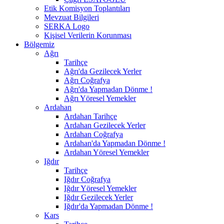
Etik Komisyon Toplantıları
Mevzuat Bilgileri
SERKA Logo
Kişisel Verilerin Korunması
Bölgemiz
Ağrı
Tarihçe
Ağrı'da Gezilecek Yerler
Ağrı Coğrafya
Ağrı'da Yapmadan Dönme !
Ağrı Yöresel Yemekler
Ardahan
Ardahan Tarihçe
Ardahan Gezilecek Yerler
Ardahan Coğrafya
Ardahan'da Yapmadan Dönme !
Ardahan Yöresel Yemekler
Iğdır
Tarihçe
Iğdır Coğrafya
Iğdır Yöresel Yemekler
Iğdır Gezilecek Yerler
Iğdır'da Yapmadan Dönme !
Kars