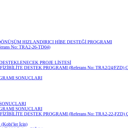
DÖNÜŞÜM HIZLANDIRICI HİBE DESTEĞİ PROGRAMI
rans No: TRA2-26-TD04)
I DESTEKLENECEK PROJE LİSTESİ
 FİZİBİLİTE DESTEK PROGRAMI (Referans No: TRA2/24/FZ
ROGRAMI SONUÇLARI
I SONUÇLARI
ROGRAMI SONUÇLARI
 FİZİBİLİTE DESTEK PROGRAMI (Referans No: TRA2-22-FZ
(Kobi’ler İçin)