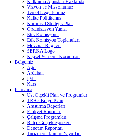
Kalkınma Ajansları Hakkında
Vizyon ve Misyonumuz
Temel Değerlerimiz
Kalite Politikamız
Kurumsal Stratejik Plan
Organizasyon Yapısı
Etik Komisyonu
Etik Komisyon Toplantıları
Mevzuat Bilgileri
SERKA Logo
Kişisel Verilerin Korunması
Bölgemiz
Ağrı
Ardahan
Iğdır
Kars
Planlama
Üst Ölçekli Plan ve Programlar
TRA2 Bölge Planı
Araştırma Raporları
Faaliyet Raporları
Çalışma Programları
Bütçe Gerçekleşmeleri
Denetim Raporları
Turizm ve Tanıtım Yayınları