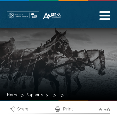
Home
Supports
A
-
+
Share
Print
A